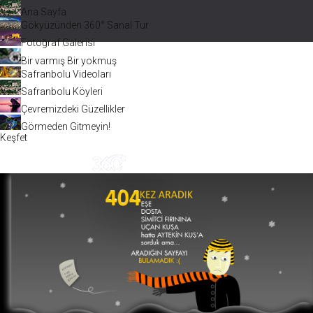
Ana Sayfa
Gökyüzünden 360° Sanal Tur
Fotoğraf Galerisi
Bir varmış Bir yokmuş
Safranbolu Videoları
Safranbolu Köyleri
Çevremizdeki Güzellikler
Görmeden Gitmeyin!
Keşfet