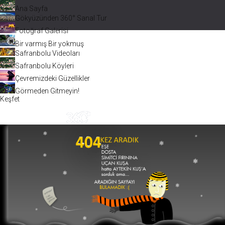
Ana Sayfa
Gökyüzünden 360° Sanal Tur
Fotoğraf Galerisi
Bir varmış Bir yokmuş
Safranbolu Videoları
Safranbolu Köyleri
Çevremizdeki Güzellikler
Görmeden Gitmeyin!
Keşfet