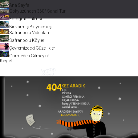
Ana Sayfa
Gökyüzünden 360° Sanal Tur
Fotoğraf Galerisi
Bir varmış Bir yokmuş
Safranbolu Videoları
Safranbolu Köyleri
Çevremizdeki Güzellikler
Görmeden Gitmeyin!
Keşfet