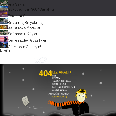
Ana Sayfa
Gökyüzünden 360° Sanal Tur
Fotoğraf Galerisi
Bir varmış Bir yokmuş
Safranbolu Videoları
Safranbolu Köyleri
Çevremizdeki Güzellikler
Görmeden Gitmeyin!
Keşfet